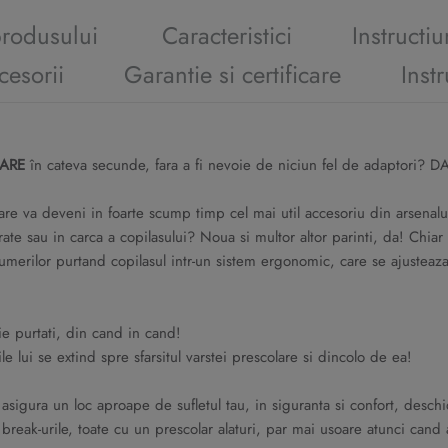
produsului
Caracteristici
Instructiu
cesorii
Garantie si certificare
Instr
MARE
în cateva secunde, fara a fi nevoie de niciun fel de adaptori? DA
re va deveni in foarte scump timp cel mai util accesoriu din arsenalul 
ate sau in carca a copilasului? Noua si multor altor parinti, da! Chiar
i umerilor purtand copilasul intr-un sistem ergonomic, care se ajusteaz
 fie purtati, din cand in cand!
e lui se extind spre sfarsitul varstei prescolare si dincolo de ea!
-i asigura un loc aproape de sufletul tau, in siguranta si confort, desc
ity break-urile, toate cu un prescolar alaturi, par mai usoare atunci 