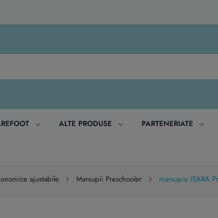
AREFOOT
ALTE PRODUSE
PARTENERIATE
onomice ajustabile
Marsupii Preschooler
marsupiu ISARA Pr