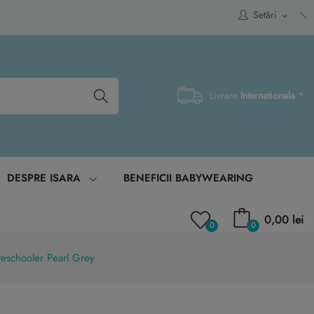
Setări
expand_more
Livrare
Internationala
*
DESPRE ISARA
BENEFICII BABYWEARING
0,00 lei
0
0
eschooler Pearl Grey