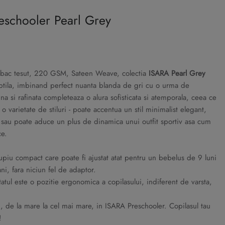
eschooler Pearl Grey
mbac tesut, 220 GSM, Sateen Weave, colectia
ISARA Pearl Grey
ubtila, imbinand perfect nuanta blanda de gri cu o urma de
ina si rafinata completeaza o alura sofisticata si atemporala, ceea ce
o varietate de stiluri - poate accentua un stil minimalist elegant,
a sau poate aduce un plus de dinamica unui outfit sportiv asa cum
ce.
piu compact care poate fi ajustat atat pentru un bebelus de 9 luni
ni, fara niciun fel de adaptor.
ultatul este o pozitie ergonomica a copilasului, indiferent de varsta,
i, de la mare la cel mai mare, in ISARA Preschooler. Copilasul tau
!