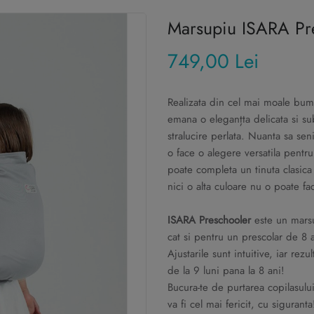
Marsupiu ISARA Pr
749,00 Lei
Realizata din cel mai moale bu
emana o eleganțta delicata si s
stralucire perlata. Nuanta sa sen
o face o alegere versatila pentru 
poate completa un tinuta clasic
nici o alta culoare nu o poate fa
ISARA Preschooler
este un marsu
cat si pentru un prescolar de 8 a
Ajustarile sunt intuitive, iar rez
de la 9 luni pana la 8 ani!
Bucura-te de purtarea copilasulu
va fi cel mai fericit, cu siguranta