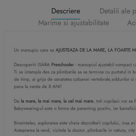
Descriere
Detalii ale 
Marime si ajustabilitate
Ac
Un marsupiu care se
AJUSTEAZA DE LA MARE, LA FOARTE 
Descoperiti ISARA
Preschooler
- marsupiul ajustabil compact ca
Ti se intampla des ca plimbarile sa se termine cu purtatul in br
de timp, ai grija de sanatatea coloanei vertebrale,soldurilor s
pana la varsta de 8 ANI!
De
la mare, la mai mare, la cel mai mare
, toti copilasii vor sa
Babywearing-ul este o forma de parenting pozitiv, iar beneficiil
Bineinteles, explorarea este cheia dezvoltarii copilului, insa a
Asteptarea la rand, vizitele la doctor, plimbarile in natura, c