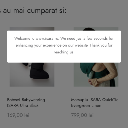
s au mai cumparat si:
Welcome to www.isara.ro. We need just a few seconds for
enhancing your experience on our website. Thank you for
reaching us!
Botosei Babywearing
Marsupiu ISARA QuickTie
ISARA Ultra Black
Evergreen Linen
169,00 lei
799,00 lei