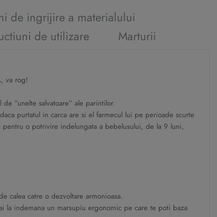
ni de ingrijire a materialului
uctiuni de utilizare
Marturii
, va rog!
de ”unelte salvatoare” ale parintilor.
 daca purtatul in carca are si el farmecul lui pe perioade scurte
a pentru o potrivire indelungata a bebelusului, de la 9 luni,
hide calea catre o dezvoltare armonioasa.
cand ai la indemana un marsupiu ergonomic pe care te poti baza