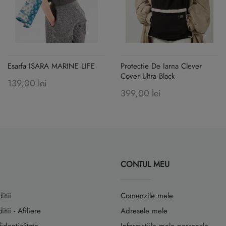
Esarfa ISARA MARINE LIFE
Protectie De Iarna Clever
Cover Ultra Black
139,00 lei
399,00 lei
CONTUL MEU
itii
Comenzile mele
tii - Afiliere
Adresele mele
identialitate
Informatiile mele personale